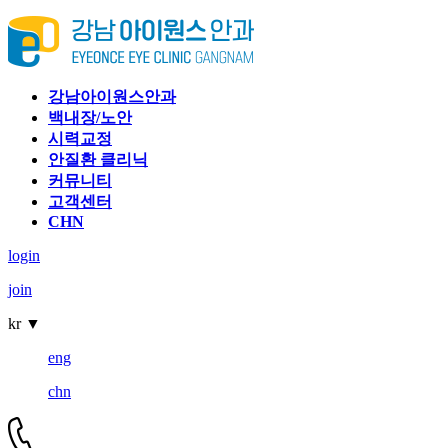
강남아이원스안과
백내장/노안
시력교정
안질환 클리닉
커뮤니티
고객센터
CHN
login
join
kr
▼
eng
chn