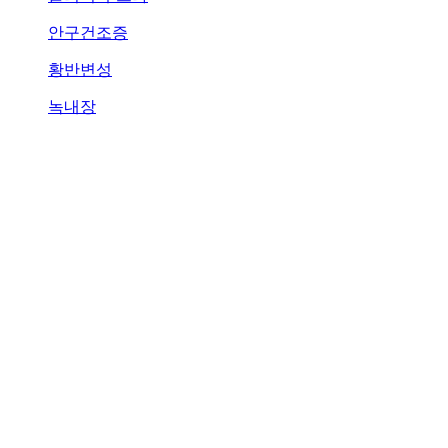
안구건조증
황반변성
녹내장
당뇨망막병증
비문증
안종합검진
공지사항
이벤트
언론속의
강남아이원스안과
셀럽수술후기
고객수술후기
비급여 진료항목 안내