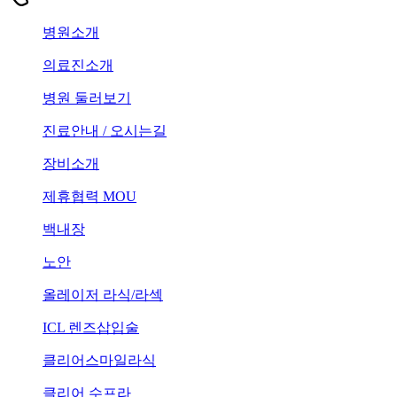
병원소개
의료진소개
병원 둘러보기
진료안내 / 오시는길
장비소개
제휴협력 MOU
백내장
노안
올레이저 라식/라섹
ICL 렌즈삽입술
클리어스마일라식
클리어 수프라