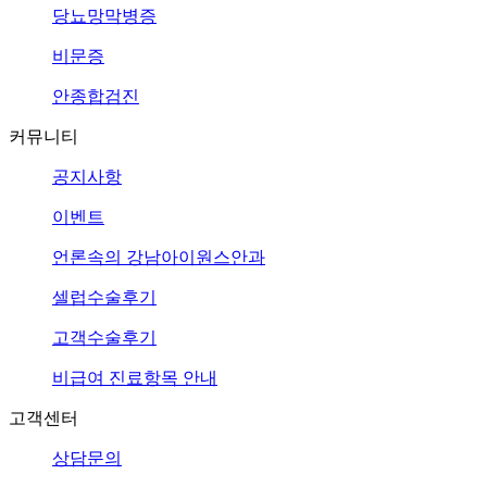
당뇨망막병증
비문증
안종합검진
커뮤니티
공지사항
이벤트
언론속의
강남아이원스안과
셀럽수술후기
고객수술후기
비급여 진료항목 안내
고객센터
상담문의