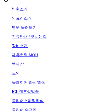
병원소개
의료진소개
병원 둘러보기
진료안내 / 오시는길
장비소개
제휴협력 MOU
백내장
노안
올레이저 라식/라섹
ICL 렌즈삽입술
클리어스마일라식
클리어 수프라