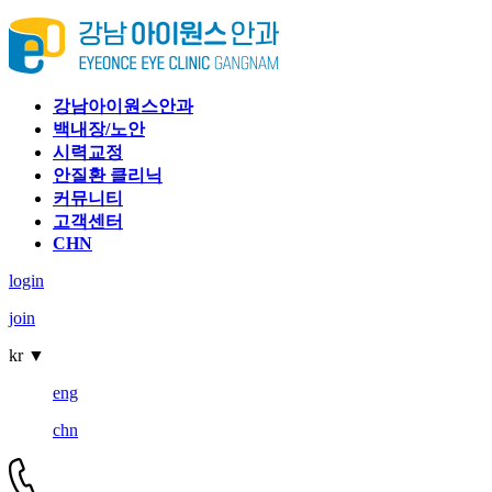
강남아이원스안과
백내장/노안
시력교정
안질환 클리닉
커뮤니티
고객센터
CHN
login
join
kr
▼
eng
chn