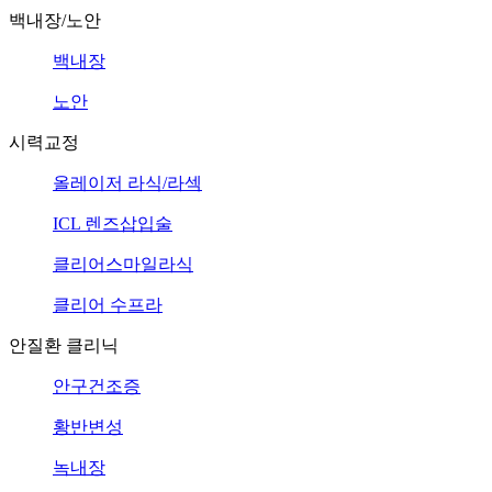
백내장/노안
백내장
노안
시력교정
올레이저 라식/라섹
ICL 렌즈삽입술
클리어스마일라식
클리어 수프라
안질환 클리닉
안구건조증
황반변성
녹내장