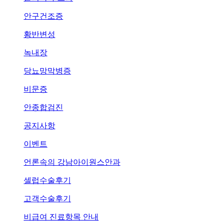
안구건조증
황반변성
녹내장
당뇨망막병증
비문증
안종합검진
공지사항
이벤트
언론속의
강남아이원스안과
셀럽수술후기
고객수술후기
비급여 진료항목 안내