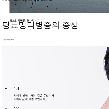
당뇨망막병증 환자의 시야
당뇨망막병증의
증상
Gangnam EyeOnce
#01
시야에 벌레나 먼지 같은 무언가가
떠다니는 것 처럼 보입니다.
#02