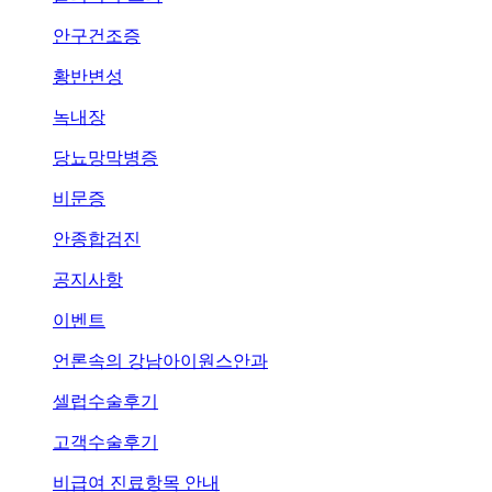
안구건조증
황반변성
녹내장
당뇨망막병증
비문증
안종합검진
공지사항
이벤트
언론속의
강남아이원스안과
셀럽수술후기
고객수술후기
비급여 진료항목 안내