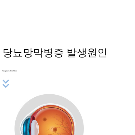
당뇨망막병증
발생원인
Gangnam EyeOnce