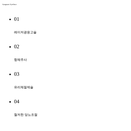
Gangnam EyeOnce
01
레이저광응고술
02
항체주사
03
유리체절제술
04
철저한 당뇨조절