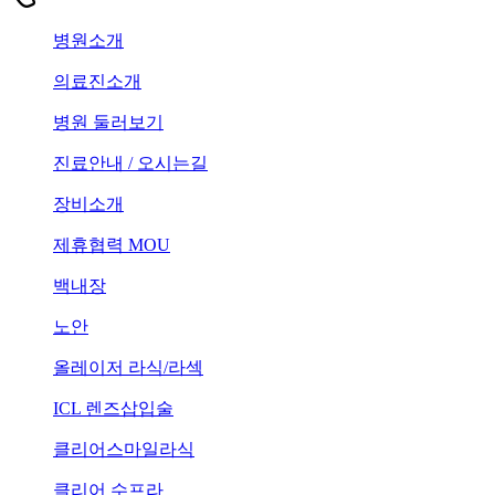
병원소개
의료진소개
병원 둘러보기
진료안내 / 오시는길
장비소개
제휴협력 MOU
백내장
노안
올레이저 라식/라섹
ICL 렌즈삽입술
클리어스마일라식
클리어 수프라