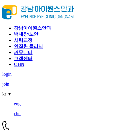
강남아이원스안과
백내장/노안
시력교정
안질환 클리닉
커뮤니티
고객센터
CHN
login
join
kr
▼
eng
chn