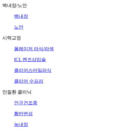
백내장/노안
백내장
노안
시력교정
올레이저 라식/라섹
ICL 렌즈삽입술
클리어스마일라식
클리어 수프라
안질환 클리닉
안구건조증
황반변성
녹내장