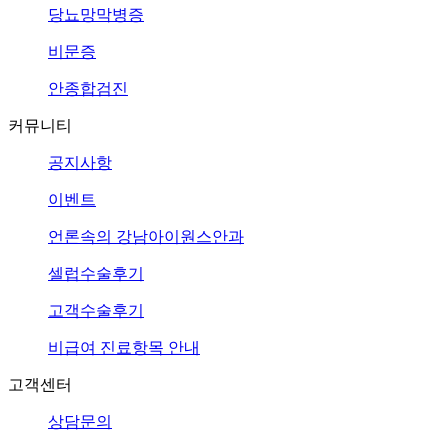
당뇨망막병증
비문증
안종합검진
커뮤니티
공지사항
이벤트
언론속의
강남아이원스안과
셀럽수술후기
고객수술후기
비급여 진료항목 안내
고객센터
상담문의